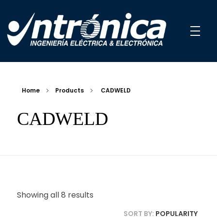
INTRÓNICA - Ingeniería Eléctrica y Electrónica
Distribuidores exclusivos de pararrayos en el Ecuador
Home
Products
CADWELD
CADWELD
Showing all 8 results
SORT BY:
POPULARITY